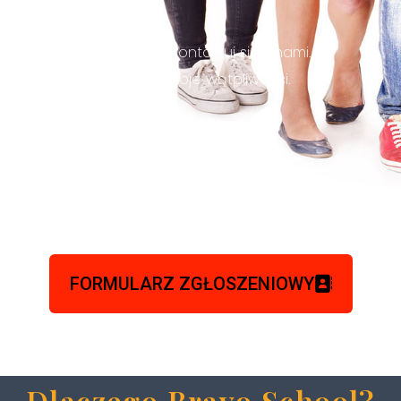
szybko materiał.
Po więcej informacji kontaktuj się z nami. Z
chęcią rozwiejemy twoje wątpliwości.
FORMULARZ ZGŁOSZENIOWY