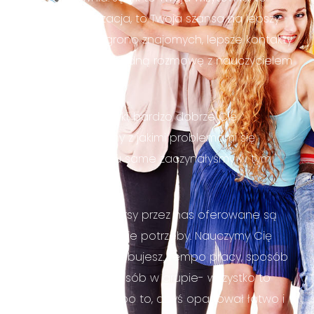
Twoja aklimatyzacja, to Twoja szansa na lepszy
byt, na szersze grono znajomych, lepsze kontakty
w pracy czy swobodną rozmowę z nauczycielem
Twojego dziecka.
Jako polskie lektorki, bardzo dobrze Cię
rozumiemy i wiemy z jakimi problemami się
borykasz. W końcu same zaczynałyśmy w tym
samym punkcie.
W związku z tym kursy przez nas oferowane są
skierowane na Twoje potrzeby. Nauczymy Cię
tego, czego potrzebujesz. Tempo pracy, sposób
wyjaśnienia, ilość osób w grupie- wszystko to
opracowane jest po to, abyś opanował łatwo i