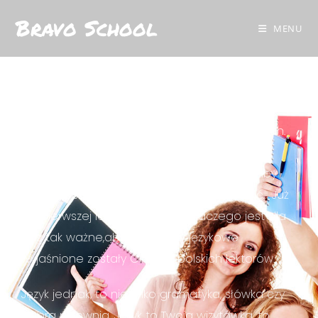
Bravo School
MENU
Kursy językowe dla
dorosłych
Język niderlandzki nie należy do najłatwiejszych.
Dobre podstawy oraz jasne i proste
wytłumaczenie zasad i słówek są istotne, aby
ten język szybko i bez problemu opanować. Już
od pierwszej lekcji zrozumiesz dlaczego jest dla
nas tak ważne,aby podstawy językowe
wyjaśnione zostały Ci przez polskich lektorów.
Język jednak, to nie tylko gramatyka, słówka czy
dobra pisownia. Język to Twoja wizytówka, to