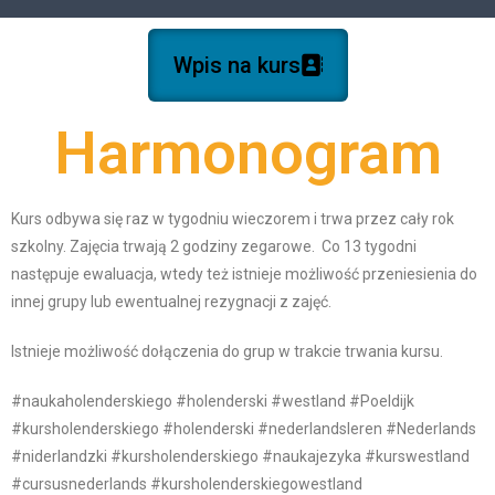
Wpis na kurs
Harmonogram
Kurs odbywa się raz w tygodniu wieczorem i trwa przez cały rok
szkolny. Zajęcia trwają 2 godziny zegarowe. Co 13 tygodni
następuje ewaluacja, wtedy też istnieje możliwość przeniesienia do
innej grupy lub ewentualnej rezygnacji z zajęć.
Istnieje możliwość dołączenia do grup w trakcie trwania kursu.
#naukaholenderskiego #holenderski #westland #Poeldijk
#kursholenderskiego #holenderski #nederlandsleren #Nederlands
#niderlandzki #kursholenderskiego #naukajezyka #kurswestland
#cursusnederlands #kursholenderskiegowestland