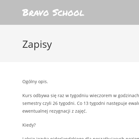
Skip
Bravo School
to
content
Zapisy
Ogólny opis.
Kurs odbywa się raz w tygodniu wieczorem w godzinach 
semestry czyli 26 tygodni. Co 13 tygodni następuje ewal
ewentualnej rezygnacji z zajęć.
Kiedy?
Lekcje języka niderlandzkiego dla początkujących pozio