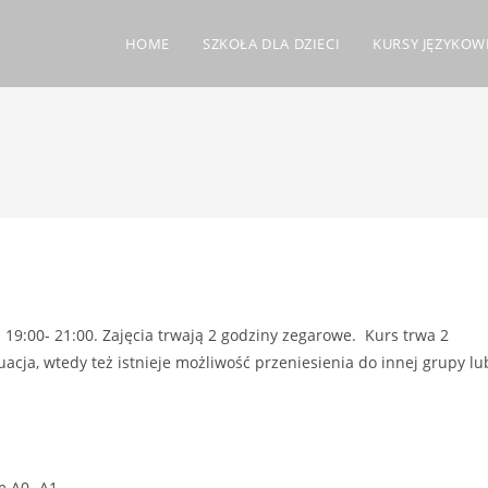
HOME
SZKOŁA DLA DZIECI
KURSY JĘZYKOW
19:00- 21:00. Zajęcia trwają 2 godziny zegarowe. Kurs trwa 2
uacja, wtedy też istnieje możliwość przeniesienia do innej grupy lu
m A0- A1