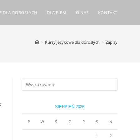
E DLA DOROSŁYCH
DLA FIRM
O NAS
KONTAKT
>
Kursy językowe dla dorosƚych
>
Zapisy
b
SIERPIEŃ 2026
P
W
Ś
C
P
S
N
1
2