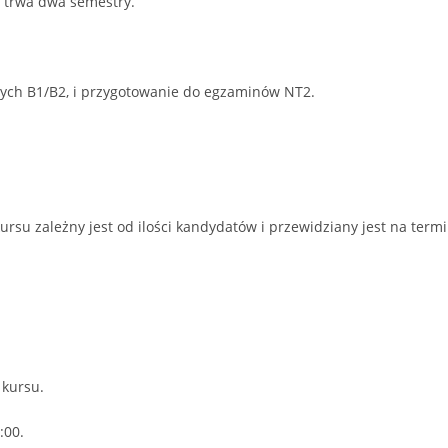
s trwa dwa semestry.
nych B1/B2, i przygotowanie do egzaminów NT2.
rsu zależny jest od ilości kandydatów i przewidziany jest na term
 kursu.
:00.