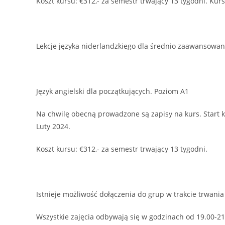
Koszt kursu: €312,- za semestr trwający 13 tygodni. Kur
Lekcje języka niderlandzkiego dla średnio zaawansowa
Język angielski dla początkujących. Poziom A1
Na chwilę obecną prowadzone są zapisy na kurs. Start ku
Luty 2024.
Koszt kursu: €312,- za semestr trwający 13 tygodni.
Istnieje możliwość dołączenia do grup w trakcie trwania
Wszystkie zajęcia odbywają się w godzinach od 19.00-21