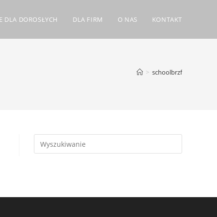
E DLA DOROSŁYCH
DLA FIRM
O NAS
KONTAKT
>
schoolbrzf