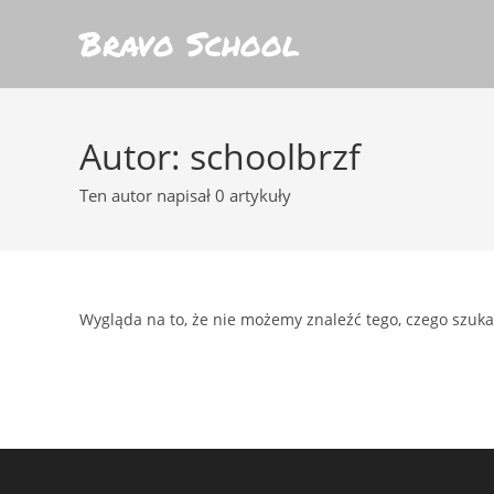
Skip
Bravo School
to
content
Autor:
schoolbrzf
Ten autor napisał 0 artykuły
Wygląda na to, że nie możemy znaleźć tego, czego szuka